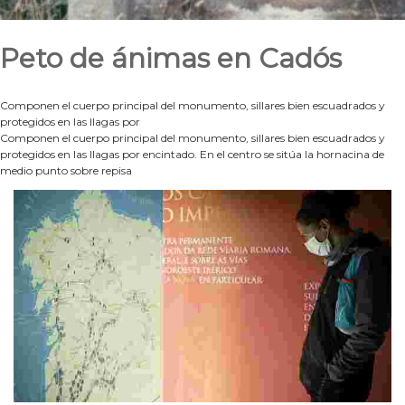
Peto de ánimas en Cadós
Componen el cuerpo principal del monumento, sillares bien escuadrados y
protegidos en las llagas por
Componen el cuerpo principal del monumento, sillares bien escuadrados y
protegidos en las llagas por encintado. En el centro se sitúa la hornacina de
medio punto sobre repisa