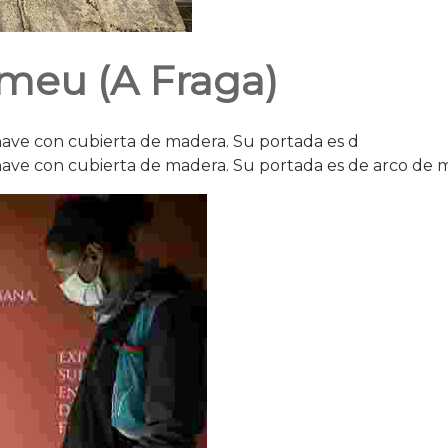
omeu (A Fraga)
 nave con cubierta de madera. Su portada es d
a nave con cubierta de madera. Su portada es de arco de