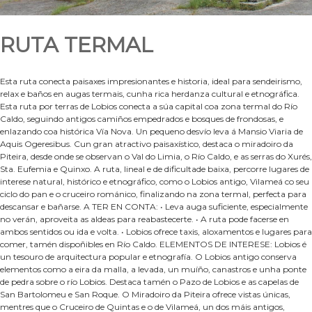
RUTA TERMAL
Esta ruta conecta paisaxes impresionantes e historia, ideal para sendeirismo,
relax e baños en augas termais, cunha rica herdanza cultural e etnográfica.
Esta ruta por terras de Lobios conecta a súa capital coa zona termal do Río
Caldo, seguindo antigos camiños empedrados e bosques de frondosas, e
enlazando coa histórica Vía Nova. Un pequeno desvío leva á Mansio Viaria de
Aquis Ogeresibus. Cun gran atractivo paisaxístico, destaca o miradoiro da
Piteira, desde onde se observan o Val do Limia, o Río Caldo, e as serras do Xurés,
Sta. Eufemia e Quinxo. A ruta, lineal e de dificultade baixa, percorre lugares de
interese natural, histórico e etnográfico, como o Lobios antigo, Vilameá co seu
ciclo do pan e o cruceiro románico, finalizando na zona termal, perfecta para
descansar e bañarse. A TER EN CONTA: • Leva auga suficiente, especialmente
no verán, aproveita as aldeas para reabastecerte. • A ruta pode facerse en
ambos sentidos ou ida e volta. • Lobios ofrece taxis, aloxamentos e lugares para
comer, tamén dispoñibles en Río Caldo. ELEMENTOS DE INTERESE: Lobios é
un tesouro de arquitectura popular e etnografía. O Lobios antigo conserva
elementos como a eira da malla, a levada, un muíño, canastros e unha ponte
de pedra sobre o río Lobios. Destaca tamén o Pazo de Lobios e as capelas de
San Bartolomeu e San Roque. O Miradoiro da Piteira ofrece vistas únicas,
mentres que o Cruceiro de Quintas e o de Vilameá, un dos máis antigos,