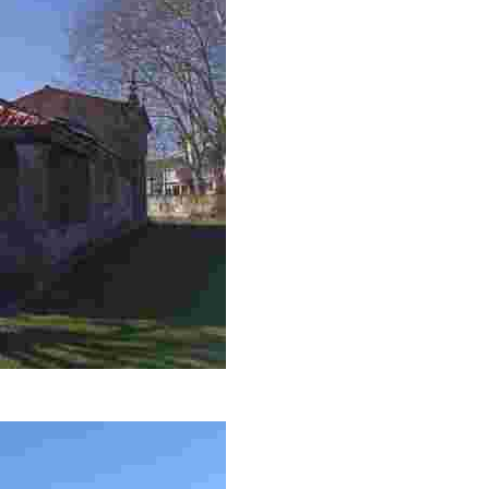
o cubierto apoyado sobre columnas cuadrangulares