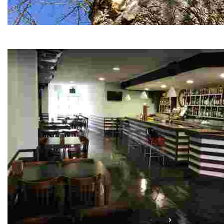
Árboles Senlleiras
Estos árboles centenarios son hermosas reliquias respe