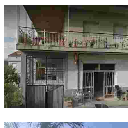
Cafetería-restaurante
Bar Porteliña
Cafetería-restaurante