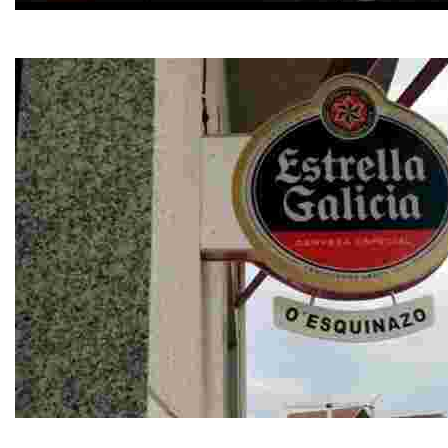
Bar Blanco y Negro
Cafetería-restaurante
Bar O´Esquinazo