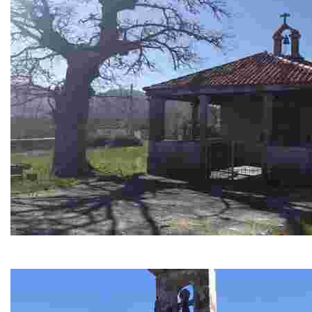
Capilla de A Ponte Liñares
Capilla de planta rectangular y nave única, con atri