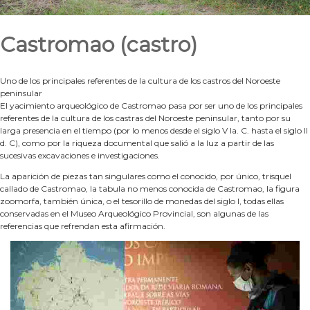
Castromao (castro)
Uno de los principales referentes de la cultura de los castros del Noroeste
peninsular
El yacimiento arqueológico de Castromao pasa por ser uno de los principales
referentes de la cultura de los castras del Noroeste peninsular, tanto por su
larga presencia en el tiempo (por lo menos desde el siglo V la. C. hasta el siglo II
d. C), como por la riqueza documental que salió a la luz a partir de las
sucesivas excavaciones e investigaciones.
La aparición de piezas tan singulares como el conocido, por único, trisquel
callado de Castromao, la tabula no menos conocida de Castromao, la figura
zoomorfa, también única, o el tesorillo de monedas del siglo I, todas ellas
conservadas en el Museo Arqueológico Provincial, son algunas de las
referencias que refrendan esta afirmación.