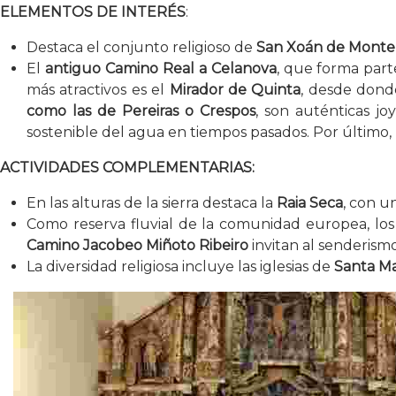
ELEMENTOS DE INTERÉS
:
Destaca el conjunto religioso de
San Xoán de Mont
El
antiguo Camino Real a Celanova
, que forma part
más atractivos es el
Mirador de Quinta
, desde dond
como las de Pereiras o Crespos
, son auténticas jo
sostenible del agua en tiempos pasados. Por último,
ACTIVIDADES COMPLEMENTARIAS:
En las alturas de la sierra destaca la
Raia Seca
, con un
Como reserva fluvial de la comunidad europea, lo
Camino Jacobeo Miñoto Ribeiro
invitan al senderism
La diversidad religiosa incluye las iglesias de
Santa Ma