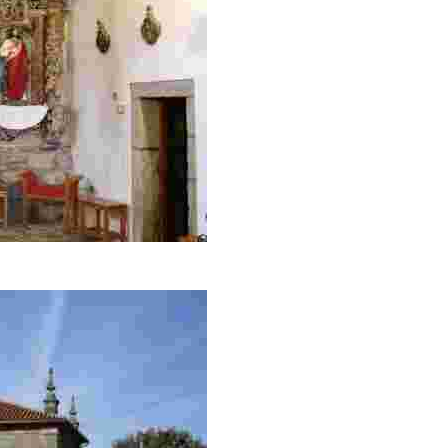
amino Xacobeo Miñoto Ribeiro