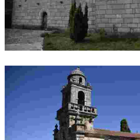
Iglesia de San Xoán de Monterredondo
Capilla del siglo XVI, retablo mayor barroco siglo XVIII 