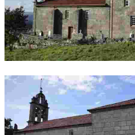
Iglesia de Santa María de Corgua
Iglesia del siglo XVII. Ábside con bóveda de crucería, r