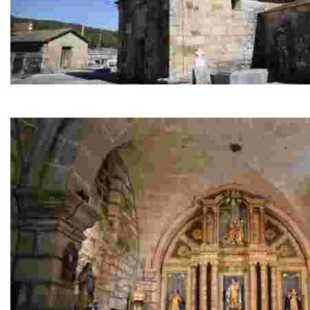
Iglesia de San Xoán de Crespos
Iglesia barroca de 1826. En el año 1971 se reconstruye