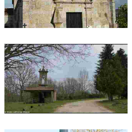
Igrexa de Santiago de Verea
Sinxelo edificio dunha soa nave de reducidas dimensións situado no
centro da capital municipal.
Ermita de San Trocado
Famosa pola denda recollida por Ambrosio de Morales na súa obra Viaxe
Santa.